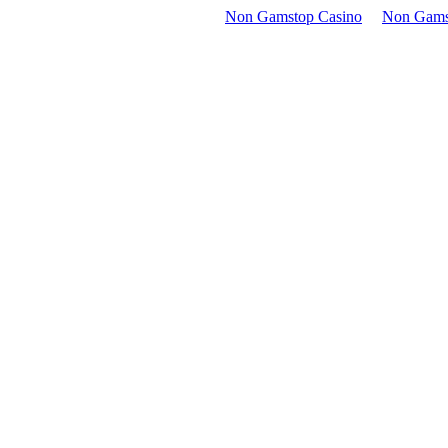
Non Gamstop Casino
Non Gams