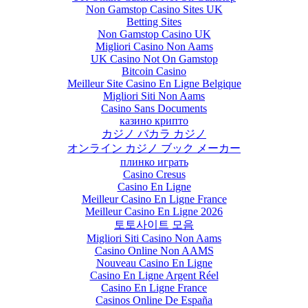
Non Gamstop Casino Sites UK
Betting Sites
Non Gamstop Casino UK
Migliori Casino Non Aams
UK Casino Not On Gamstop
Bitcoin Casino
Meilleur Site Casino En Ligne Belgique
Migliori Siti Non Aams
Casino Sans Documents
казино крипто
カジノ バカラ カジノ
オンライン カジノ ブック メーカー
плинко играть
Casino Cresus
Casino En Ligne
Meilleur Casino En Ligne France
Meilleur Casino En Ligne 2026
토토사이트 모음
Migliori Siti Casino Non Aams
Casino Online Non AAMS
Nouveau Casino En Ligne
Casino En Ligne Argent Réel
Casino En Ligne France
Casinos Online De España