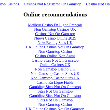
top Casinos
Casinos Not Registered On Gamstop
Casino Not O
Online recommendations
Meilleur Casino En Ligne Français
Non Gamstop Casinos UK
Casinos Not On Gamstop
Nuovi Casino Online 2025
New Betting Sites UK
UK Online Casinos Not On Gamstop
Non Gamstop Casino
Casino Online Non Aams
Casino Sites Not On Gamstop
Online Casinos UK
Non Gamstop Casino UK
Non Gamstop Casino Sites UK
Non Gamstop Casino Sites UK
Casino En Ligne Fiable
Gambling Sites Not On Gamstop
Sites Not On Gamstop
Gambling Sites Not On Gamstop
Slots Not On Gamstop
Non Gamstop Casino
UK Online Casinos Not On Gamstop